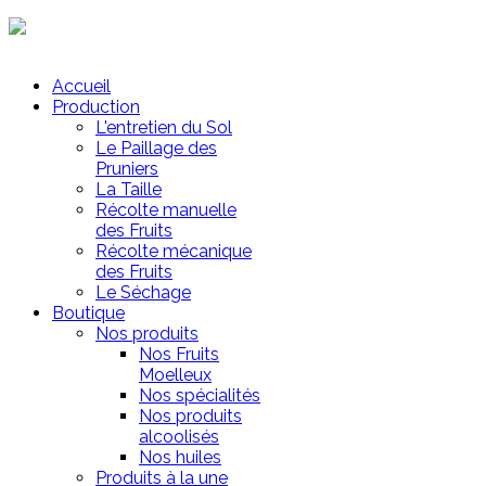
Mon Panier
Accueil
Production
L'entretien du Sol
Le Paillage des
Pruniers
La Taille
Récolte manuelle
des Fruits
Récolte mécanique
des Fruits
Le Séchage
Boutique
Nos produits
Nos Fruits
Moelleux
Nos spécialités
Nos produits
alcoolisés
Nos huiles
Produits à la une