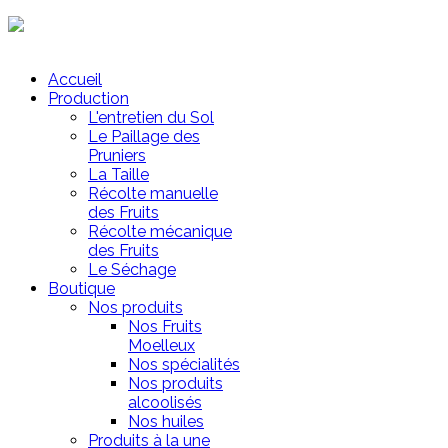
Mon Panier
Accueil
Production
L'entretien du Sol
Le Paillage des
Pruniers
La Taille
Récolte manuelle
des Fruits
Récolte mécanique
des Fruits
Le Séchage
Boutique
Nos produits
Nos Fruits
Moelleux
Nos spécialités
Nos produits
alcoolisés
Nos huiles
Produits à la une